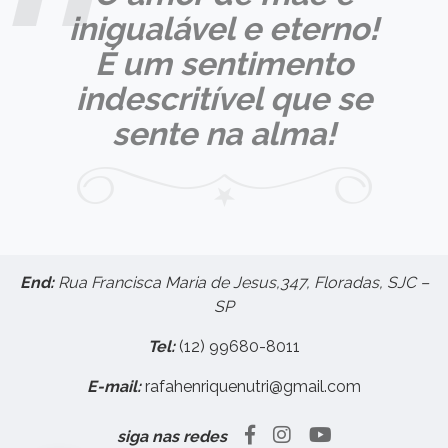
inigualável e eterno!
É um sentimento
indescritível que se
sente na alma!
End:
Rua Francisca Maria de Jesus,347, Floradas, SJC –
SP
Tel:
(12) 99680-8011
E-mail:
rafahenriquenutri@gmail.com
siga nas redes